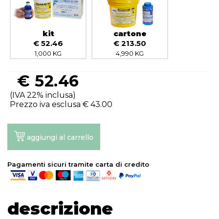
kit
cartone
€ 52.46
€ 213.50
1,000 KG
4,990 KG
€
52.46
(IVA 22% inclusa)
Prezzo iva esclusa €
43.00
aggiungi al carrello
Pagamenti sicuri tramite carta di credito
descrizione