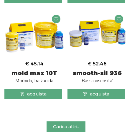
€ 45.14
€ 52.46
mold max 10T
smooth-sil 936
Morbida, traslucida
Bassa viscosita'
acquista
acquista
Carica altri..