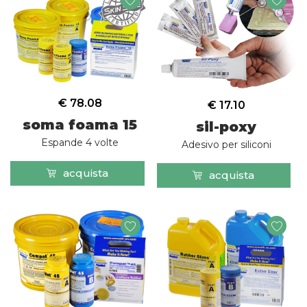
€ 78.08
€ 17.10
soma foama 15
sil-poxy
Espande 4 volte
Adesivo per siliconi
acquista
acquista