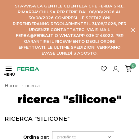
SI AVVISA LA GENTILE CLIENTELA CHE FERBA S.R.L.
RIMARRA' CHIUSA PER FERIE DAL 08/08/2026 AL
30/08/2026 COMPRESI. LE SPEDIZIONI
RIPRENDERANNO REGOLARMENTE IL 31/08/2026, PER
URGENZE CONTATTATECI VIA E-MAIL
FERBA@FERBA.IT O WHATSAPP 039 2143022. PER
GARANTIRE IL RICEVIMENTO DEGLI ORDINI
EFFETTUATI, LE ULTIME SPEDIZIONI VERRANNO
EVASE LUNEDÌ 3 AGOSTO.
0
MENÙ
Home
ricerca
ricerca "silicone"
RICERCA "SILICONE"
Ordina per: