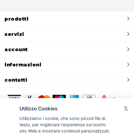
prodotti
servizi
account
informazioni
contatti
X
Utilizzo Cookies
Privacy policy
Cookie policy
CREDITS:
Devmiup.it
|
Gomma siliconica
Utilizziamo i cookie, che sono piccoli file di
|
Gomma per stampi e per calchi
|
Gomma poliuretanica per cemento
testo, per migliorare l'esperienza sul nostro
|
Silicone liquido per stampi e silicone per calchi
|
Cemento GFRC
|
Smooth-On
|
Resine poliuretaniche
|
Gessi per stampi e manufatti
sito Web e mostrare contenuti personalizzati.