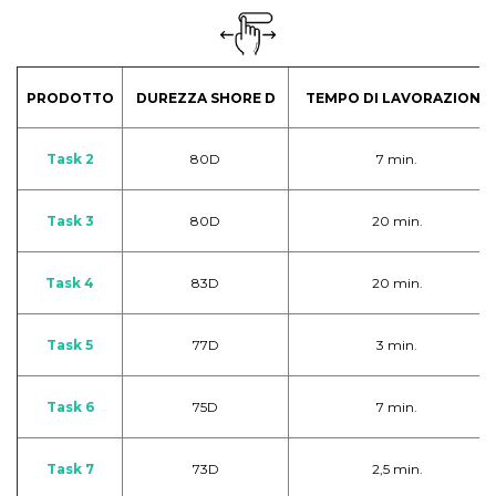
PRODOTTO
DUREZZA SHORE D
TEMPO DI LAVORAZIONE
Task 2
80D
7 min.
Task 3
80D
20 min.
Task 4
83D
20 min.
Task 5
77D
3 min.
Task 6
75D
7 min.
Task 7
73D
2,5 min.