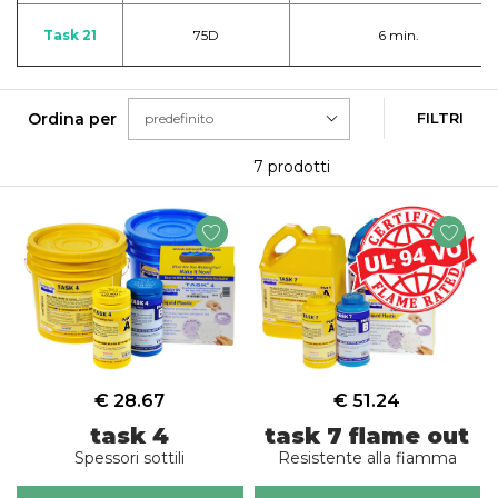
Task 21
75D
6 min.
Ordina per
FILTRI
7 prodotti
€ 28.67
€ 51.24
task 4
task 7 flame out
Spessori sottili
Resistente alla fiamma