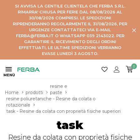
SI AVVISA LA GENTILE CLIENTELA CHE FERBA S.R.L.
RIMARRA' CHIUSA PER FERIE DAL 08/08/2026 AL
30/08/2026 COMPRESI. LE SPEDIZIONI
RIPRENDERANNO REGOLARMENTE IL 31/08/2026, PER
URGENZE CONTATTATECI VIA E-MAIL
FERBA@FERBA.IT O WHATSAPP 039 2143022. PER
GARANTIRE IL RICEVIMENTO DEGLI ORDINI
EFFETTUATI, LE ULTIME SPEDIZIONI VERRANNO
EVASE LUNEDÌ 3 AGOSTO.
0
MENÙ
resine e 
Home
prodotti
paste
resine poliuretaniche - Resine da colata o 
rotazionale
task - Resine da colata con proprietà fisiche superiori
task
Resine da colata con proprietà fisiche