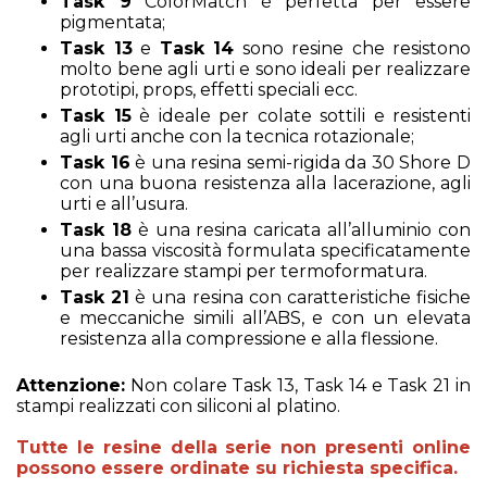
Task 9
ColorMatch è perfetta per essere
pigmentata;
Task 13
e
Task 14
sono resine che resistono
molto bene agli urti e sono ideali per realizzare
prototipi, props, effetti speciali ecc.
Task 15
è ideale per colate sottili e resistenti
agli urti anche con la tecnica rotazionale;
Task 16
è una resina semi-rigida da 30 Shore D
con una buona resistenza alla lacerazione, agli
urti e all’usura.
Task 18
è una resina caricata all’alluminio con
una bassa viscosità formulata specificatamente
per realizzare stampi per termoformatura.
Task 21
è una resina con caratteristiche fisiche
e meccaniche simili all’ABS, e con un elevata
resistenza alla compressione e alla flessione.
Attenzione:
Non colare Task 13, Task 14 e Task 21 in
stampi realizzati con siliconi al platino.
Tutte le resine della serie non presenti online
possono essere ordinate su richiesta specifica.