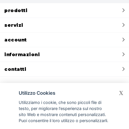
prodotti
servizi
account
informazioni
contatti
X
Utilizzo Cookies
Privacy policy
Cookie policy
CREDITS:
Devmiup.it
|
Gomma siliconica
Utilizziamo i cookie, che sono piccoli file di
|
Gomma per stampi e per calchi
|
Gomma poliuretanica per cemento
testo, per migliorare l'esperienza sul nostro
|
Silicone liquido per stampi e silicone per calchi
|
Cemento GFRC
|
sito Web e mostrare contenuti personalizzati.
Smooth-On
|
Resine poliuretaniche
|
Gessi per stampi e manufatti
Puoi consentire il loro utilizzo o personalizzarli.