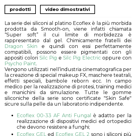
prodotti
video dimostrativi
La serie dei siliconi al platino Ecoflex è la più morbida
prodotta da Smooth-on, viene infatti chiamata
“Super soft” il cui limite di morbidezza è
rappresentato dal gel. Chimicamente fratelli dei
Dragon Skin
e quindi con essi perfettamente
compatibili, possono essere pigmentati con gli
appositi colori
Silc Pig
e
Silc Pig Electric
oppure con
Psycho Paint
.
Vengono utilizzati nell’industria cinematografica per
la creazione di special makeup FX, maschere teatrali,
effetti speciali, bambole reborn ecc. In campo
medico per la realizzazione di protesi, training medici
e manichini da simulazione. Tutte le gomme
siliconiche della serie sono certificate "Skin Safe"
sicure sulla pelle da un laboratorio indipendente.
Ecoflex 00-33 AF Anti Fungal
è adatto per la
realizzazione di dispositivi medici ed ortopedici
che devono resistere a funghi;
Ecoflex GEL
ed
Ecoflex GEL 2
sono i siliconi più