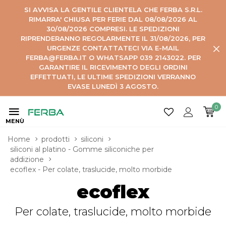
SI AVVISA LA GENTILE CLIENTELA CHE FERBA S.R.L.
RIMARRA' CHIUSA PER FERIE DAL 08/08/2026 AL
30/08/2026 COMPRESI. LE SPEDIZIONI
RIPRENDERANNO REGOLARMENTE IL 31/08/2026, PER
URGENZE CONTATTATECI VIA E-MAIL
FERBA@FERBA.IT O WHATSAPP 039 2143022. PER
GARANTIRE IL RICEVIMENTO DEGLI ORDINI
EFFETTUATI, LE ULTIME SPEDIZIONI VERRANNO
EVASE LUNEDÌ 3 AGOSTO.
0
MENÙ
Home
prodotti
siliconi
siliconi al platino - Gomme siliconiche per 
addizione
ecoflex - Per colate, traslucide, molto morbide
ecoflex
Per colate, traslucide, molto morbide