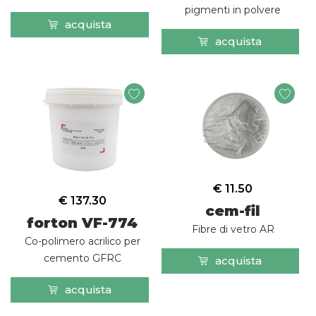
pigmenti in polvere
acquista
acquista
€ 11.50
€ 137.30
cem-fil
forton VF-774
Fibre di vetro AR
Co-polimero acrilico per
cemento GFRC
acquista
acquista