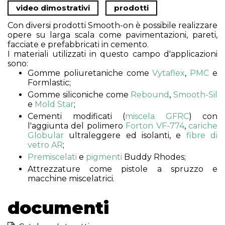
video dimostrativi
prodotti
Con diversi prodotti Smooth-on è possibile realizzare
opere su larga scala come pavimentazioni, pareti,
facciate e prefabbricati in cemento.
I materiali utilizzati in questo campo d'applicazioni
sono:
Gomme poliuretaniche come
Vytaflex
,
PMC
e
Formlastic;
Gomme siliconiche come
Rebound
,
Smooth-Sil
e
Mold Star
;
Cementi modificati (
miscela GFRC
) con
l'aggiunta del polimero
Forton VF-774
,
cariche
Globular
ultraleggere ed isolanti, e
fibre di
vetro AR
;
Premiscelati
e
pigmenti
Buddy Rhodes;
Attrezzature come pistole a spruzzo e
macchine miscelatrici.
documenti