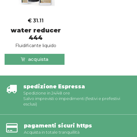
€ 31.11
water reducer
444
Fluidificante liquido
acquista
spedizione Espressa
Spedizione in 24/48 ore
Salvo imprevisti o impedimenti (festivi e prefestivi
esclusi)
pagamenti sicuri https
Acquista in totale tranquillità