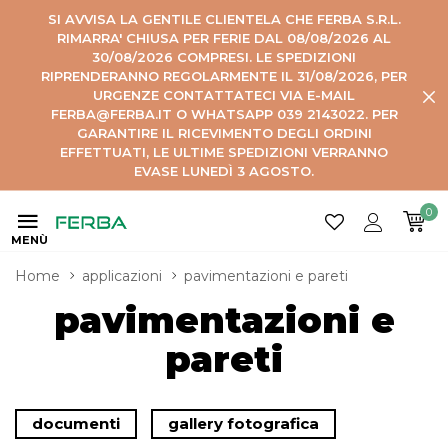
SI AVVISA LA GENTILE CLIENTELA CHE FERBA S.R.L.
RIMARRA' CHIUSA PER FERIE DAL 08/08/2026 AL
30/08/2026 COMPRESI. LE SPEDIZIONI
RIPRENDERANNO REGOLARMENTE IL 31/08/2026, PER
URGENZE CONTATTATECI VIA E-MAIL
FERBA@FERBA.IT O WHATSAPP 039 2143022. PER
GARANTIRE IL RICEVIMENTO DEGLI ORDINI
EFFETTUATI, LE ULTIME SPEDIZIONI VERRANNO
EVASE LUNEDÌ 3 AGOSTO.
0
MENÙ
Home
applicazioni
pavimentazioni e pareti
pavimentazioni e
pareti
documenti
gallery fotografica