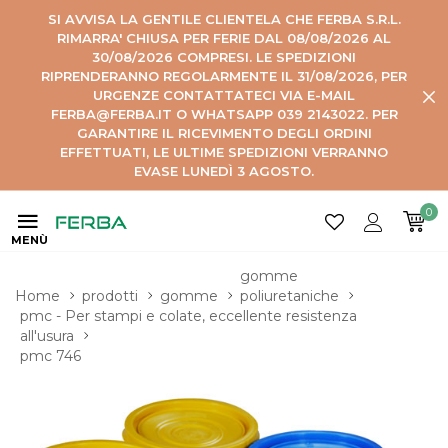
SI AVVISA LA GENTILE CLIENTELA CHE FERBA S.R.L.
RIMARRA' CHIUSA PER FERIE DAL 08/08/2026 AL
30/08/2026 COMPRESI. LE SPEDIZIONI
RIPRENDERANNO REGOLARMENTE IL 31/08/2026, PER
URGENZE CONTATTATECI VIA E-MAIL
FERBA@FERBA.IT O WHATSAPP 039 2143022. PER
GARANTIRE IL RICEVIMENTO DEGLI ORDINI
EFFETTUATI, LE ULTIME SPEDIZIONI VERRANNO
EVASE LUNEDÌ 3 AGOSTO.
0
MENÙ
gomme 
Home
prodotti
gomme
poliuretaniche
pmc - Per stampi e colate, eccellente resistenza 
all'usura
pmc 746