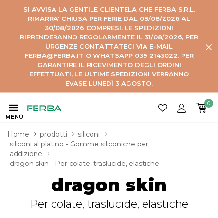
SI AVVISA LA GENTILE CLIENTELA CHE FERBA S.R.L.
RIMARRA' CHIUSA PER FERIE DAL 08/08/2026 AL
30/08/2026 COMPRESI. LE SPEDIZIONI
RIPRENDERANNO REGOLARMENTE IL 31/08/2026, PER
URGENZE CONTATTATECI VIA E-MAIL
FERBA@FERBA.IT O WHATSAPP 039 2143022. PER
GARANTIRE IL RICEVIMENTO DEGLI ORDINI
EFFETTUATI, LE ULTIME SPEDIZIONI VERRANNO
EVASE LUNEDÌ 3 AGOSTO.
0
MENÙ
Home
prodotti
siliconi
siliconi al platino - Gomme siliconiche per 
addizione
dragon skin - Per colate, traslucide, elastiche
dragon skin
Per colate, traslucide, elastiche