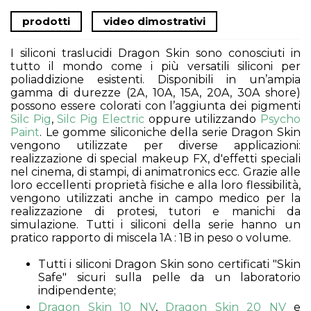
prodotti
video dimostrativi
I siliconi traslucidi Dragon Skin sono conosciuti in
tutto il mondo come i più versatili siliconi per
poliaddizione esistenti. Disponibili in un’ampia
gamma di durezze (2A, 10A, 15A, 20A, 30A shore)
possono essere colorati con l’aggiunta dei pigmenti
Silc Pig
,
Silc Pig Electric
oppure utilizzando
Psycho
Paint
. Le gomme siliconiche della serie Dragon Skin
vengono utilizzate per diverse applicazioni:
realizzazione di special makeup FX, d'effetti speciali
nel cinema, di stampi, di animatronics ecc. Grazie alle
loro eccellenti proprietà fisiche e alla loro flessibilità,
vengono utilizzati anche in campo medico per la
realizzazione di protesi, tutori e manichi da
simulazione. Tutti i siliconi della serie hanno un
pratico rapporto di miscela 1A : 1B in peso o volume.
Tutti i siliconi Dragon Skin sono certificati "Skin
Safe" sicuri sulla pelle da un laboratorio
indipendente;
Dragon Skin 10 NV
,
Dragon Skin 20 NV
e