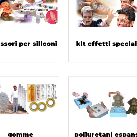
ssori per siliconi
kit effetti special
gomme
poliuretani espan