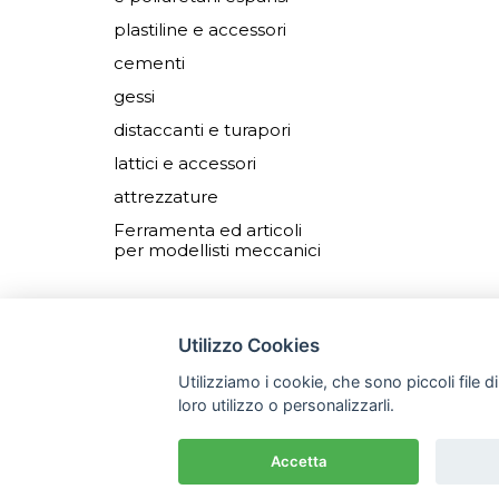
plastiline e accessori
cementi
gessi
distaccanti e turapori
lattici e accessori
attrezzature
Ferramenta ed articoli
per modellisti meccanici
Utilizzo Cookies
Utilizziamo i cookie, che sono piccoli file d
© Copyright
2026 Ferba S.
loro utilizzo o personalizzarli.
P.IVA 00971060967
Privacy policy
Cookie policy
CREDITS:
Devmiup.it
|
Gomma 
Accetta
Cemento GFRC
|
Smooth-On
|
Resine poliuretaniche
|
Ge