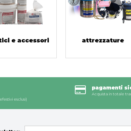
tici e accessori
attrezzature
pagamenti sic
Acquista in totale tra
festivi esclusi)