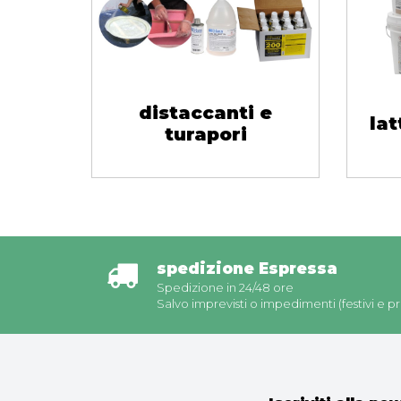
distaccanti e
lat
turapori
spedizione Espressa
Spedizione in 24/48 ore
Salvo imprevisti o impedimenti (festivi e pre