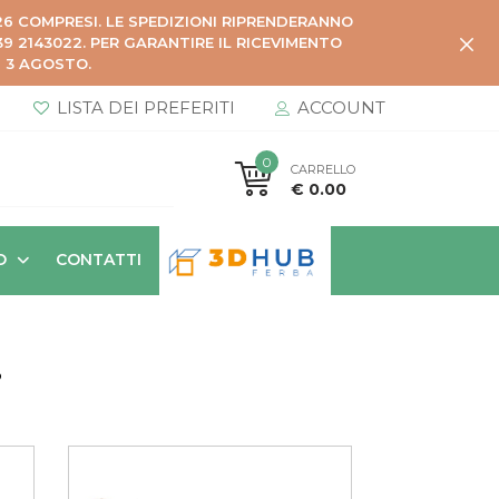
026 COMPRESI. LE SPEDIZIONI RIPRENDERANNO
 2143022. PER GARANTIRE IL RICEVIMENTO
Ì 3 AGOSTO.
LISTA DEI PREFERITI
ACCOUNT
0
CARRELLO
€ 0.00
O
CONTATTI
i