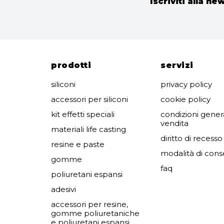
Iscriviti alla ne
prodotti
servizi
siliconi
privacy policy
accessori per siliconi
cookie policy
kit effetti speciali
condizioni genera
vendita
materiali life casting
diritto di recesso
resine e paste
modalità di con
gomme
faq
poliuretani espansi
adesivi
accessori per resine,
gomme poliuretaniche
e poliuretani espansi