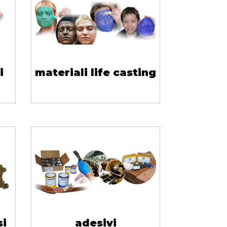
i
materiali life casting
si
adesivi