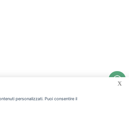
X
1
ntenuti personalizzati. Puoi consentire il
emento
|
Silicone liquido per stampi e silicone per calchi
|