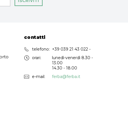
ISCRIVITI
contatti
telefono:
+39 039 21 43 022 -
orto
orari:
lunedì-venerdì 8.30 -
13.00
14.30 - 18.00
e-mail:
ferba@ferba.it