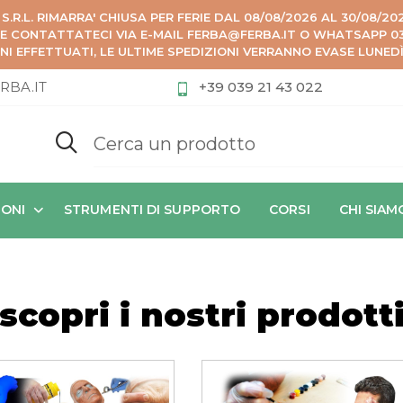
 S.R.L. RIMARRA' CHIUSA PER FERIE DAL 08/08/2026 AL 30/08/2
ZE CONTATTATECI VIA E-MAIL FERBA@FERBA.IT O WHATSAPP 039
NI EFFETTUATI, LE ULTIME SPEDIZIONI VERRANNO EVASE LUNED
RBA.IT
+39 039 21 43 022
IONI
STRUMENTI DI SUPPORTO
CORSI
CHI SIAM
scopri i nostri prodott