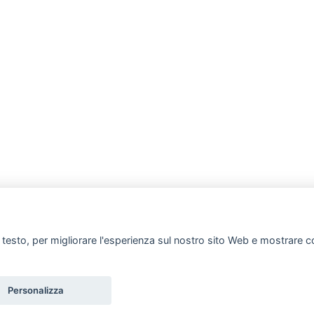
i testo, per migliorare l'esperienza sul nostro sito Web e mostrare co
r.l.
siliconica
|
Gomma per stampi e per calchi
|
Gomma poliuretanica per c
Personalizza
ssi per stampi e manufatti