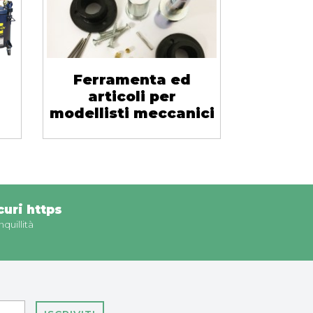
Ferramenta ed
articoli per
modellisti meccanici
uri https
nquillità