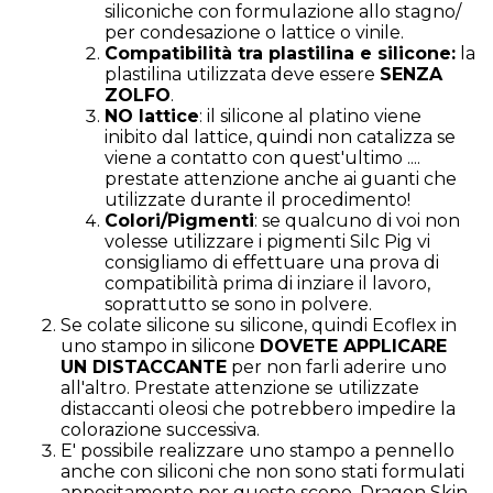
siliconiche con formulazione allo stagno/
per condesazione o lattice o vinile.
Compatibilità tra plastilina e silicone:
la
plastilina utilizzata deve essere
SENZA
ZOLFO
.
NO lattice
: il silicone al platino viene
inibito dal lattice, quindi non catalizza se
viene a contatto con quest'ultimo ....
prestate attenzione anche ai guanti che
utilizzate durante il procedimento!
Colori/Pigmenti
: se qualcuno di voi non
volesse utilizzare i pigmenti Silc Pig vi
consigliamo di effettuare una prova di
compatibilità prima di inziare il lavoro,
soprattutto se sono in polvere.
Se colate silicone su silicone, quindi Ecoflex in
uno stampo in silicone
DOVETE APPLICARE
UN DISTACCANTE
per non farli aderire uno
all'altro. Prestate attenzione se utilizzate
distaccanti oleosi che potrebbero impedire la
colorazione successiva.
E' possibile realizzare uno stampo a pennello
anche con siliconi che non sono stati formulati
appositamente per questo scopo. Dragon Skin