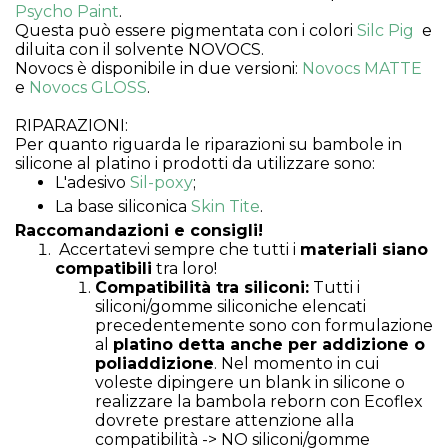
Psycho Paint
.
Questa può essere pigmentata con i colori
Silc Pig
e
diluita con il solvente NOVOCS.
Novocs è disponibile in due versioni:
Novocs MATTE
e
Novocs GLOSS
.
RIPARAZIONI:
Per quanto riguarda le riparazioni su bambole in
silicone al platino i prodotti da utilizzare sono:
L'adesivo
Sil-poxy
;
La base siliconica
Skin Tite
.
Raccomandazioni e consigli!
Accertatevi sempre che tutti i
materiali siano
compatibili
tra loro!
Compatibilità tra siliconi:
Tutti i
siliconi/gomme siliconiche elencati
precedentemente sono con formulazione
al
platino detta anche per addizione o
poliaddizione
. Nel momento in cui
voleste dipingere un blank in silicone o
realizzare la bambola reborn con Ecoflex
dovrete prestare attenzione alla
compatibilità -> NO siliconi/gomme