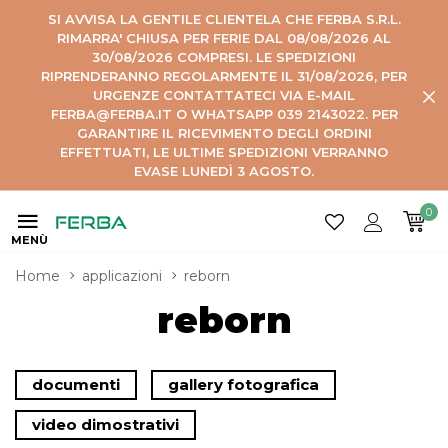
SI AVVISA LA GENTILE CLIENTELA CHE FERBA S.R.L.
RIMARRA' CHIUSA PER FERIE DAL 08/08/2026 AL
30/08/2026 COMPRESI. LE SPEDIZIONI
RIPRENDERANNO REGOLARMENTE IL 31/08/2026, PER
URGENZE CONTATTATECI VIA E-MAIL
FERBA@FERBA.IT O WHATSAPP 039 2143022. PER
GARANTIRE IL RICEVIMENTO DEGLI ORDINI
EFFETTUATI, LE ULTIME SPEDIZIONI VERRANNO
EVASE LUNEDÌ 3 AGOSTO.
0
MENÙ
Home
applicazioni
reborn
reborn
documenti
gallery fotografica
video dimostrativi