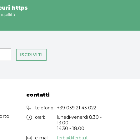
uri https
nquillità
ISCRIVITI
contatti
telefono:
+39 039 21 43 022 -
orto
orari:
lunedì-venerdì 8.30 -
13.00
14.30 - 18.00
e-mail:
ferba@ferba.it