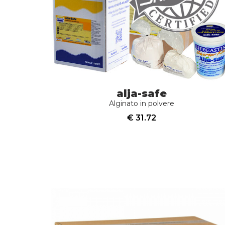
alja-safe
Alginato in polvere
€ 31.72
acquista