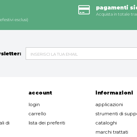
pagamenti sic
Acquista in totale tra
festivi esclusi)
wsletter:
account
informazioni
login
applicazioni
carrello
strumenti di supp
li di
lista dei preferiti
cataloghi
marchi trattati