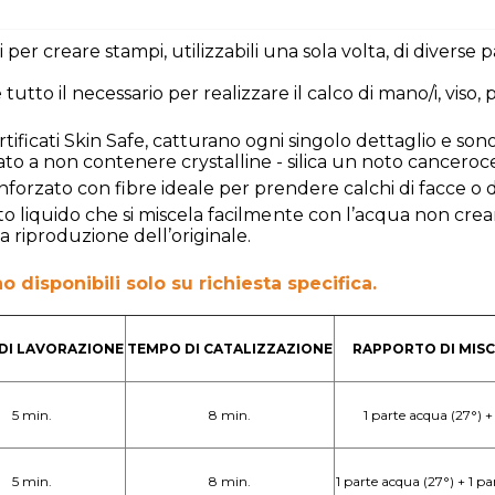
per creare stampi, utilizzabili una sola volta, di diverse p
tto il necessario per realizzare il calco di mano/i, viso, p
ertificati Skin Safe, catturano ogni singolo dettaglio e sono pri
inato a non contenere crystalline - silica un noto canceroc
nforzato con fibre ideale per prendere calchi di facce o di 
ato liquido che si miscela facilmente con l’acqua non crea
 riproduzione dell’originale.
 disponibili solo su richiesta specifica.
DI LAVORAZIONE
TEMPO DI CATALIZZAZIONE
RAPPORTO DI MISC
5 min.
8 min.
1 parte acqua (27°) +
5 min.
8 min.
1 parte acqua (27°) + 1 p