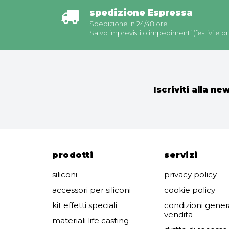
spedizione Espressa
Spedizione in 24/48 ore
Salvo imprevisti o impedimenti (festivi e pre
Iscriviti alla ne
prodotti
servizi
siliconi
privacy policy
accessori per siliconi
cookie policy
kit effetti speciali
condizioni genera
vendita
materiali life casting