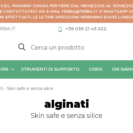
 S.R.L. RIMARRA' CHIUSA PER FERIE DAL 08/08/2026 AL 30/08/2
ZE CONTATTATECI VIA E-MAIL FERBA@FERBA.IT O WHATSAPP 039
NI EFFETTUATI, LE ULTIME SPEDIZIONI VERRANNO EVASE LUNED
RBA.IT
+39 039 21 43 022
IONI
STRUMENTI DI SUPPORTO
CORSI
CHI SIAM
ti - Skin safe e senza silice
alginati
Skin safe e senza silice