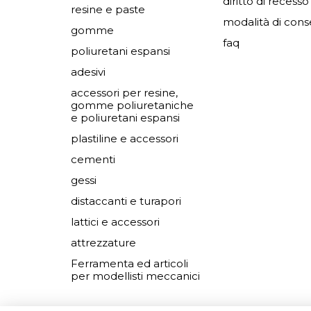
diritto di recesso
resine e paste
modalità di con
gomme
faq
poliuretani espansi
adesivi
accessori per resine,
gomme poliuretaniche
e poliuretani espansi
plastiline e accessori
cementi
gessi
distaccanti e turapori
lattici e accessori
attrezzature
Ferramenta ed articoli
per modellisti meccanici