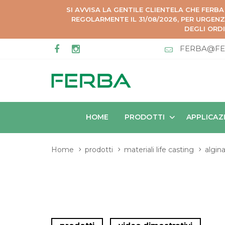
SI AVVISA LA GENTILE CLIENTELA CHE FERBA
REGOLARMENTE IL 31/08/2026, PER URGEN
DEGLI ORDI
FERBA@FE
HOME
PRODOTTI
APPLICAZ
Home
prodotti
materiali life casting
algina