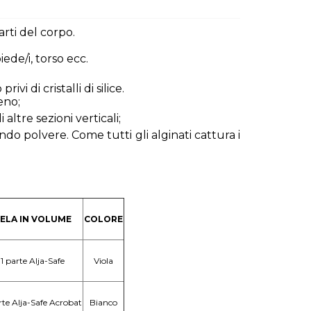
arti del corpo.
iede/i, torso ecc.
vi di cristalli di silice.
eno;
altre sezioni verticali;
ndo polvere. Come tutti gli alginati cattura i
ELA IN VOLUME
COLORE
 1 parte Alja-Safe
Viola
arte Alja-Safe Acrobat
Bianco