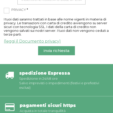
PRIVACY
*
I tuoi dati saranno trattati in base alle nome vigenti in materia di
privacy. Le transazioni con carta di credito avvengono su server
sicuri con tecnologia SSL. I dati della carta di credito non
vengono salvati sui nostri server. I tuoi dati non vengono ceduti a
terze parti.
(leggi il Documento privacy)
invia richiesta
spedizione Espressa
Spedizione in 24/48 ore
Salvo imprevisti o impedimenti (festivi e prefestivi
esclusi)
pagamenti sicuri https
Acquista in totale tranquillità