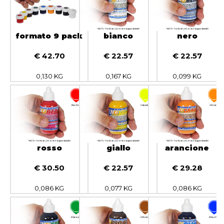
formato 9 pack
bianco
nero
€ 42.70
€ 22.57
€ 22.57
0,130 KG
0,167 KG
0,099 KG
rosso
giallo
arancione
€ 30.50
€ 22.57
€ 29.28
0,086 KG
0,077 KG
0,086 KG