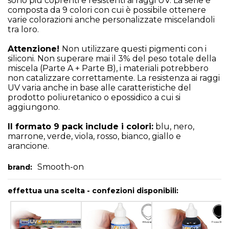
sono più coprenti e resistenti ai raggi UV. La serie è
composta da 9 colori con cui è possibile ottenere
varie colorazioni anche personalizzate miscelandoli
tra loro.
Attenzione!
Non utilizzare questi pigmenti con i
siliconi. Non superare mai il 3% del peso totale della
miscela (Parte A + Parte B), i materiali potrebbero
non catalizzare correttamente. La resistenza ai raggi
UV varia anche in base alle caratteristiche del
prodotto poliuretanico o epossidico a cui si
aggiungono.
Il formato 9 pack include i colori:
blu, nero,
marrone, verde, viola, rosso, bianco, giallo e
arancione.
Smooth-on
brand:
effettua una scelta - confezioni disponibili: