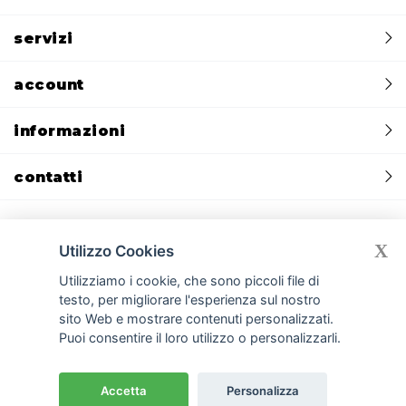
servizi
account
informazioni
contatti
X
Utilizzo Cookies
Privacy policy
Cookie policy
CREDITS:
Devmiup.it
|
Gomma siliconica
Utilizziamo i cookie, che sono piccoli file di
|
Gomma per stampi e per calchi
|
Gomma poliuretanica per cemento
testo, per migliorare l'esperienza sul nostro
|
Silicone liquido per stampi e silicone per calchi
|
Cemento GFRC
|
sito Web e mostrare contenuti personalizzati.
Smooth-On
|
Resine poliuretaniche
|
Gessi per stampi e manufatti
Puoi consentire il loro utilizzo o personalizzarli.
1
© Copyright
2026 Ferba S.r.l.
Accetta
Personalizza
P.IVA 00971060967