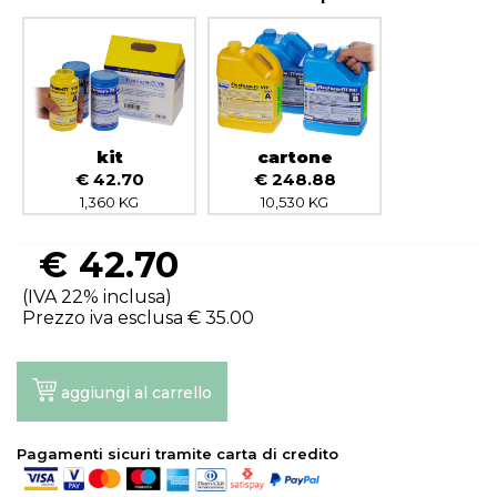
kit
cartone
€ 42.70
€ 248.88
1,360 KG
10,530 KG
€
42.70
(IVA 22% inclusa)
Prezzo iva esclusa €
35.00
aggiungi al carrello
Pagamenti sicuri tramite carta di credito