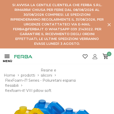
SI AVVISA LA GENTILE CLIENTELA CHE FERBA S.R.L.
RIMARRA' CHIUSA PER FERIE DAL 08/08/2026 AL
30/08/2026 COMPRESI. LE SPEDIZIONI
RIPRENDERANNO REGOLARMENTE IL 31/08/2026, PER
URGENZE CONTATTATECI VIA E-MAIL
FERBA@FERBA.IT O WHATSAPP 039 2143022. PER
GARANTIRE IL RICEVIMENTO DEGLI ORDINI
EFFETTUATI, LE ULTIME SPEDIZIONI VERRANNO
EVASE LUNEDÌ 3 AGOSTO.
0
MENÙ
Resine e 
Home
prodotti
siliconi
FlexFoam-iT! Series - Poliuretani espansi 
flessibili
flexfoam-it! VIII pillow soft