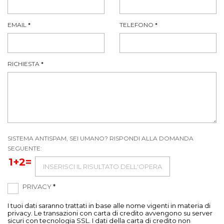
EMAIL
*
TELEFONO
*
RICHIESTA
*
SISTEMA ANTISPAM, SEI UMANO? RISPONDI ALLA DOMANDA
SEGUENTE:
1+2=
PRIVACY
*
I tuoi dati saranno trattati in base alle nome vigenti in materia di
privacy. Le transazioni con carta di credito avvengono su server
sicuri con tecnologia SSL. I dati della carta di credito non