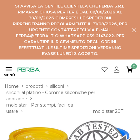
SI AVVISA LA GENTILE CLIENTELA CHE FERBA S.R.L.
RIMARRA' CHIUSA PER FERIE DAL 08/08/2026 AL
30/08/2026 COMPRESI. LE SPEDIZIONI
RIPRENDERANNO REGOLARMENTE IL 31/08/2026, PER
URGENZE CONTATTATECI VIA E-MAIL
FERBA@FERBA.IT O WHATSAPP 039 2143022. PER
GARANTIRE IL RICEVIMENTO DEGLI ORDINI
EFFETTUATI, LE ULTIME SPEDIZIONI VERRANNO
EVASE LUNEDÌ 3 AGOSTO.
0
MENÙ
Home
prodotti
siliconi
siliconi al platino - Gomme siliconiche per 
addizione
mold star - Per stampi, facili da 
usare
mold star 20T