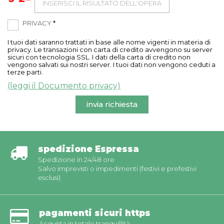
PRIVACY
*
I tuoi dati saranno trattati in base alle nome vigenti in materia di
privacy. Le transazioni con carta di credito avvengono su server
sicuri con tecnologia SSL. I dati della carta di credito non
vengono salvati sui nostri server. I tuoi dati non vengono ceduti a
terze parti.
(leggi il Documento privacy)
invia richiesta
spedizione Espressa
Spedizione in 24/48 ore
Salvo imprevisti o impedimenti (festivi e prefestivi
esclusi)
pagamenti sicuri https
Acquista in totale tranquillità