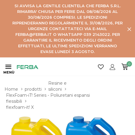
SI AVVISA LA GENTILE CLIENTELA CHE FERBA S.R.L.
RIMARRA' CHIUSA PER FERIE DAL 08/08/2026 AL
30/08/2026 COMPRESI. LE SPEDIZIONI
RIPRENDERANNO REGOLARMENTE IL 31/08/2026, PER
URGENZE CONTATTATECI VIA E-MAIL
FERBA@FERBA.IT O WHATSAPP 039 2143022. PER
GARANTIRE IL RICEVIMENTO DEGLI ORDINI
EFFETTUATI, LE ULTIME SPEDIZIONI VERRANNO
EVASE LUNEDÌ 3 AGOSTO.
0
MENÙ
Resine e 
Home
prodotti
siliconi
FlexFoam-iT! Series - Poliuretani espansi 
flessibili
flexfoam-it! X