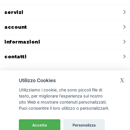
servizi
account
informazioni
contatti
X
Utilizzo Cookies
Privacy policy
Cookie policy
CREDITS:
Devmiup.it
|
Gomma siliconica
Utilizziamo i cookie, che sono piccoli file di
|
Gomma per stampi e per calchi
|
Gomma poliuretanica per cemento
testo, per migliorare l'esperienza sul nostro
|
Silicone liquido per stampi e silicone per calchi
|
Cemento GFRC
|
sito Web e mostrare contenuti personalizzati.
Smooth-On
|
Resine poliuretaniche
|
Gessi per stampi e manufatti
Puoi consentire il loro utilizzo o personalizzarli.
1
© Copyright
2026 Ferba S.r.l.
Accetta
Personalizza
P.IVA 00971060967