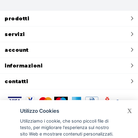
prodotti
servizi
account
informazioni
contatti
X
Utilizzo Cookies
Privacy policy
Cookie policy
CREDITS:
Devmiup.it
|
Gomma siliconica
Utilizziamo i cookie, che sono piccoli file di
|
Gomma per stampi e per calchi
|
Gomma poliuretanica per cemento
testo, per migliorare l'esperienza sul nostro
|
Silicone liquido per stampi e silicone per calchi
|
Cemento GFRC
|
Smooth-On
|
Resine poliuretaniche
|
Gessi per stampi e manufatti
sito Web e mostrare contenuti personalizzati.