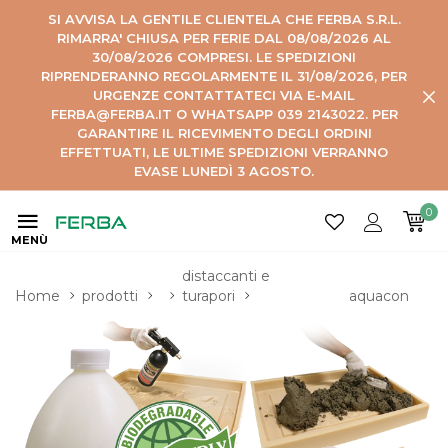
SI AVVISA LA GENTILE CLIENTELA CHE FERBA S.R.L.
RIMARRA' CHIUSA PER FERIE DAL 08/08/2026 AL
30/08/2026 COMPRESI. LE SPEDIZIONI
RIPRENDERANNO REGOLARMENTE IL 31/08/2026, PER
URGENZE CONTATTATECI VIA E-MAIL
FERBA@FERBA.IT O WHATSAPP 039 2143022. PER
GARANTIRE IL RICEVIMENTO DEGLI ORDINI
EFFETTUATI, LE ULTIME SPEDIZIONI VERRANNO
EVASE LUNEDÌ 3 AGOSTO.
0
MENÙ
distaccanti e 
Home
prodotti
turapori
aquacon