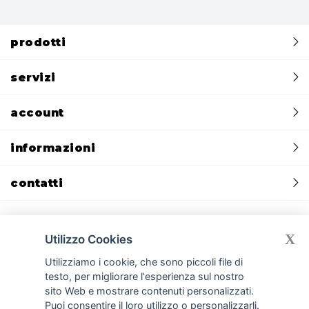
prodotti
servizi
account
informazioni
contatti
X
Utilizzo Cookies
Utilizziamo i cookie, che sono piccoli file di
Privacy policy
Cookie policy
CREDITS:
Devmiup.it
|
Gomma siliconica
|
Gomma per stampi e per calchi
|
Gomma poliuretanica per cemento
testo, per migliorare l'esperienza sul nostro
|
Silicone liquido per stampi e silicone per calchi
|
Cemento GFRC
|
sito Web e mostrare contenuti personalizzati.
Smooth-On
|
Resine poliuretaniche
|
Gessi per stampi e manufatti
Puoi consentire il loro utilizzo o personalizzarli.