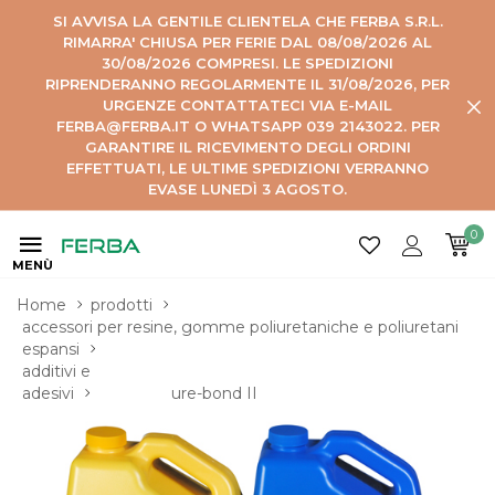
SI AVVISA LA GENTILE CLIENTELA CHE FERBA S.R.L.
RIMARRA' CHIUSA PER FERIE DAL 08/08/2026 AL
30/08/2026 COMPRESI. LE SPEDIZIONI
RIPRENDERANNO REGOLARMENTE IL 31/08/2026, PER
URGENZE CONTATTATECI VIA E-MAIL
FERBA@FERBA.IT O WHATSAPP 039 2143022. PER
GARANTIRE IL RICEVIMENTO DEGLI ORDINI
EFFETTUATI, LE ULTIME SPEDIZIONI VERRANNO
EVASE LUNEDÌ 3 AGOSTO.
0
MENÙ
Home
prodotti
accessori per resine, gomme poliuretaniche e poliuretani 
espansi
additivi e 
adesivi
ure-bond II