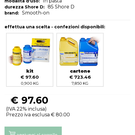
In pasta
modalità d'uso:
85 Shore D
durezza Shore D:
Smooth-on
brand:
effettua una scelta - confezioni disponibili:
kit
cartone
€ 97.60
€ 723.46
0,900 KG
7,850 KG
€
97.60
(IVA 22% inclusa)
Prezzo iva esclusa €
80.00