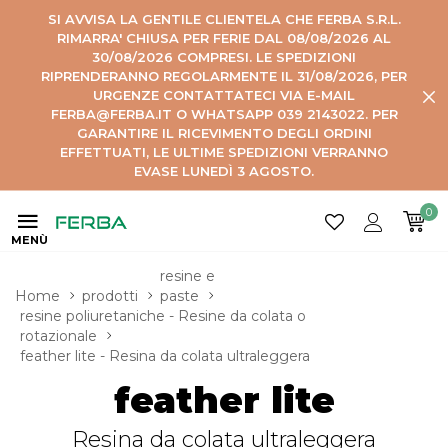
SI AVVISA LA GENTILE CLIENTELA CHE FERBA S.R.L.
RIMARRA' CHIUSA PER FERIE DAL 08/08/2026 AL
30/08/2026 COMPRESI. LE SPEDIZIONI
RIPRENDERANNO REGOLARMENTE IL 31/08/2026, PER
URGENZE CONTATTATECI VIA E-MAIL
FERBA@FERBA.IT O WHATSAPP 039 2143022. PER
GARANTIRE IL RICEVIMENTO DEGLI ORDINI
EFFETTUATI, LE ULTIME SPEDIZIONI VERRANNO
EVASE LUNEDÌ 3 AGOSTO.
0
MENÙ
resine e 
Home
prodotti
paste
resine poliuretaniche - Resine da colata o 
rotazionale
feather lite - Resina da colata ultraleggera
feather lite
Resina da colata ultraleggera