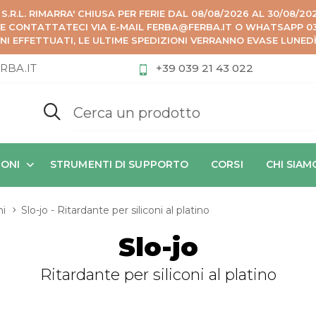
 S.R.L. RIMARRA' CHIUSA PER FERIE DAL 08/08/2026 AL 30/08/2
ZE CONTATTATECI VIA E-MAIL FERBA@FERBA.IT O WHATSAPP 039
NI EFFETTUATI, LE ULTIME SPEDIZIONI VERRANNO EVASE LUNED
RBA.IT
+39 039 21 43 022
IONI
STRUMENTI DI SUPPORTO
CORSI
CHI SIAM
ni
Slo-jo - Ritardante per siliconi al platino
Slo-jo
Ritardante per siliconi al platino