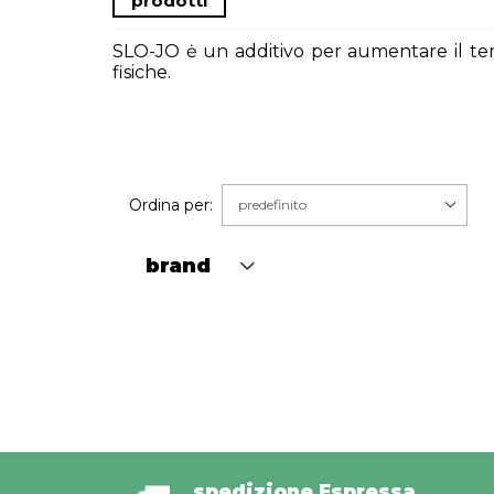
prodotti
SLO-JO ė un additivo per aumentare il temp
fisiche.
Ordina per:
brand
spedizione Espressa