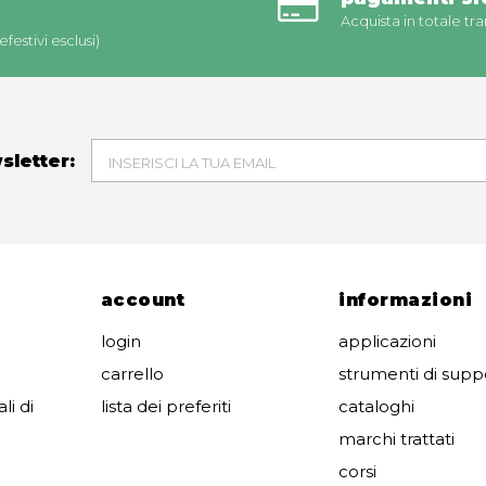
Acquista in totale tra
festivi esclusi)
wsletter:
account
informazioni
login
applicazioni
carrello
strumenti di supp
li di
lista dei preferiti
cataloghi
marchi trattati
corsi