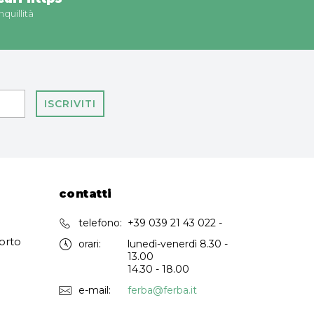
nquillità
ISCRIVITI
contatti
telefono:
+39 039 21 43 022 -
orto
orari:
lunedì-venerdì 8.30 -
13.00
14.30 - 18.00
e-mail:
ferba@ferba.it