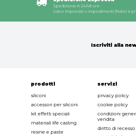
Spedizione in 24/48 ore
Salvo imprevisti o impedimenti (festivi e pre
Iscriviti alla ne
prodotti
servizi
siliconi
privacy policy
accessori per siliconi
cookie policy
kit effetti speciali
condizioni genera
vendita
materiali life casting
diritto di recesso
resine e paste