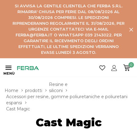
SI AVVISA LA GENTILE CLIENTELA CHE FERBA S.R.L.
RIMARRA' CHIUSA PER FERIE DAL 08/08/2026 AL
30/08/2026 COMPRESI. LE SPEDIZIONI
RIPRENDERANNO REGOLARMENTE IL 31/08/2026, PER
URGENZE CONTATTATECI VIA E-MAIL
FERBA@FERBA.IT O WHATSAPP 039 2143022. PER
GARANTIRE IL RICEVIMENTO DEGLI ORDINI
EFFETTUATI, LE ULTIME SPEDIZIONI VERRANNO
EVASE LUNEDÌ 3 AGOSTO.
0
MENÙ
Resine e 
Home
prodotti
siliconi
Accessori per resine, gomme poliuretaniche e poliuretani 
espansi
Cast Magic
Cast Magic