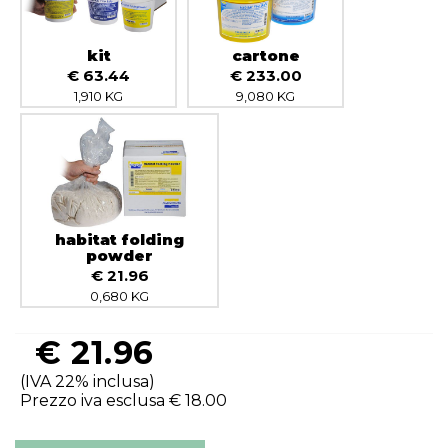
kit
cartone
€ 63.44
€ 233.00
1,910 KG
9,080 KG
habitat folding
powder
€ 21.96
0,680 KG
€
21.96
(IVA 22% inclusa)
Prezzo iva esclusa €
18.00