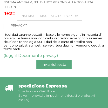
SISTEMA ANTISPAM, SEI UMANO? RISPONDI ALLA DOMANDA
SEGUENTE:
1+2=
PRIVACY
*
I tuoi dati saranno trattati in base alle nome vigenti in materia di
privacy. Le transazioni con carta di credito avvengono su server
sicuri con tecnologia SSL. I dati della carta di credito non
vengono salvati sui nostri server. I tuoi dati non vengono ceduti a
terze parti.
(leggi il Documento privacy)
invia richiesta
spedizione Espressa
Spedizione in 24/48 ore
Salvo imprevisti o impedimenti (festivi e prefestivi
esclusi)