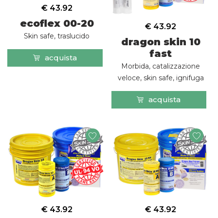
€ 43.92
ecoflex 00-20
€ 43.92
Skin safe, traslucido
dragon skin 10
fast
acquista
Morbida, catalizzazione
veloce, skin safe, ignifuga
acquista
€ 43.92
€ 43.92