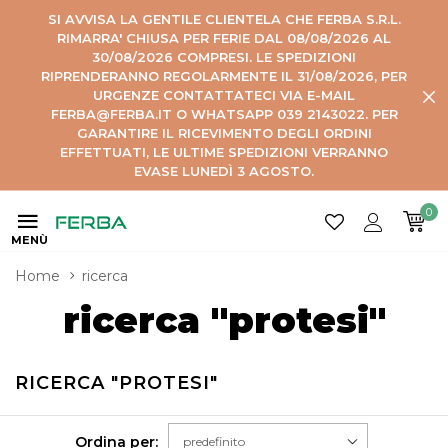
SI AVVISA LA GENTILE CLIENTELA CHE FERBA S.R.L.
RIMARRA' CHIUSA PER FERIE DAL 08/08/2026 AL
30/08/2026 COMPRESI. LE SPEDIZIONI
RIPRENDERANNO REGOLARMENTE IL 31/08/2026, PER
URGENZE CONTATTATECI VIA E-MAIL
FERBA@FERBA.IT O WHATSAPP 039 2143022. PER
GARANTIRE IL RICEVIMENTO DEGLI ORDINI
EFFETTUATI, LE ULTIME SPEDIZIONI VERRANNO
EVASE LUNEDÌ 3 AGOSTO.
0
MENÙ
Home
ricerca
ricerca "protesi"
RICERCA "PROTESI"
Ordina per: