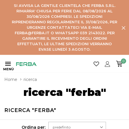
SI AVVISA LA GENTILE CLIENTELA CHE FERBA S.R.L.
RIMARRA' CHIUSA PER FERIE DAL 08/08/2026 AL
30/08/2026 COMPRESI. LE SPEDIZIONI
RIPRENDERANNO REGOLARMENTE IL 31/08/2026, PER
URGENZE CONTATTATECI VIA E-MAIL
FERBA@FERBA.IT O WHATSAPP 039 2143022. PER
GARANTIRE IL RICEVIMENTO DEGLI ORDINI
EFFETTUATI, LE ULTIME SPEDIZIONI VERRANNO
EVASE LUNEDÌ 3 AGOSTO.
0
MENÙ
Home
ricerca
ricerca "ferba"
RICERCA "FERBA"
Ordina per: