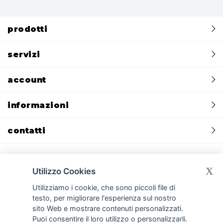
prodotti
servizi
account
informazioni
contatti
X
Utilizzo Cookies
Utilizziamo i cookie, che sono piccoli file di
Privacy policy
Cookie policy
CREDITS:
Devmiup.it
|
Gomma siliconica
|
Gomma per stampi e per calchi
|
Gomma poliuretanica per cemento
testo, per migliorare l'esperienza sul nostro
|
Silicone liquido per stampi e silicone per calchi
|
Cemento GFRC
|
sito Web e mostrare contenuti personalizzati.
Smooth-On
|
Resine poliuretaniche
|
Gessi per stampi e manufatti
Puoi consentire il loro utilizzo o personalizzarli.