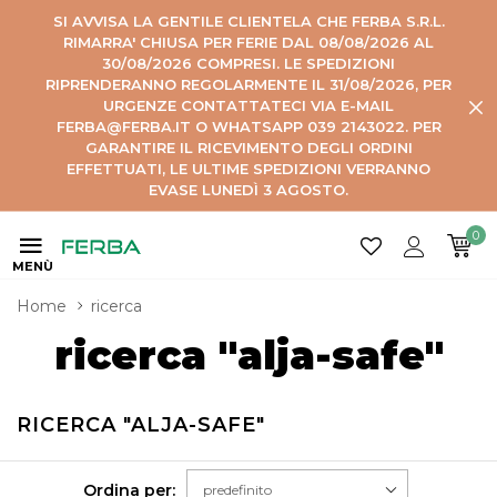
SI AVVISA LA GENTILE CLIENTELA CHE FERBA S.R.L.
RIMARRA' CHIUSA PER FERIE DAL 08/08/2026 AL
30/08/2026 COMPRESI. LE SPEDIZIONI
RIPRENDERANNO REGOLARMENTE IL 31/08/2026, PER
URGENZE CONTATTATECI VIA E-MAIL
FERBA@FERBA.IT O WHATSAPP 039 2143022. PER
GARANTIRE IL RICEVIMENTO DEGLI ORDINI
EFFETTUATI, LE ULTIME SPEDIZIONI VERRANNO
EVASE LUNEDÌ 3 AGOSTO.
0
MENÙ
Home
ricerca
ricerca "alja-safe"
RICERCA "ALJA-SAFE"
Ordina per: