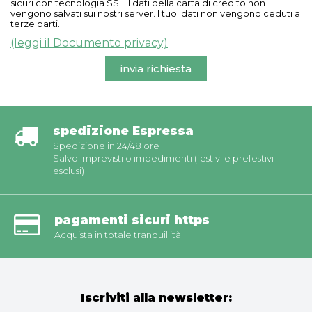
sicuri con tecnologia SSL. I dati della carta di credito non
vengono salvati sui nostri server. I tuoi dati non vengono ceduti a
terze parti.
(leggi il Documento privacy)
invia richiesta
spedizione Espressa
Spedizione in 24/48 ore
Salvo imprevisti o impedimenti (festivi e prefestivi
esclusi)
pagamenti sicuri https
Acquista in totale tranquillità
Iscriviti alla newsletter: