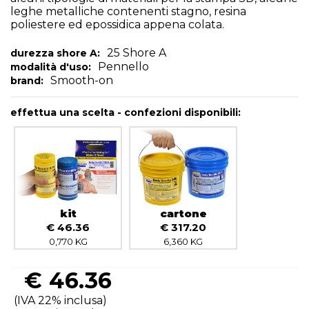
leghe metalliche contenenti stagno, resina
poliestere ed epossidica appena colata.
25 Shore A
durezza shore A:
Pennello
modalità d'uso:
Smooth-on
brand:
effettua una scelta - confezioni disponibili:
kit
cartone
€ 46.36
€ 317.20
0,770 KG
6,360 KG
€
46.36
(IVA 22% inclusa)