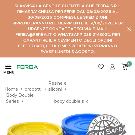
SI AVVISA LA GENTILE CLIENTELA CHE FERBA S.R.L.
RIMARRA' CHIUSA PER FERIE DAL 08/08/2026 AL
30/08/2026 COMPRESI. LE SPEDIZIONI
RIPRENDERANNO REGOLARMENTE IL 31/08/2026, PER
URGENZE CONTATTATECI VIA E-MAIL
FERBA@FERBA.IT O WHATSAPP 039 2143022. PER
GARANTIRE IL RICEVIMENTO DEGLI ORDINI
EFFETTUATI, LE ULTIME SPEDIZIONI VERRANNO
EVASE LUNEDÌ 3 AGOSTO.
0
MENÙ
Resine e 
Home
prodotti
siliconi
Body Double 
Series
body double silk